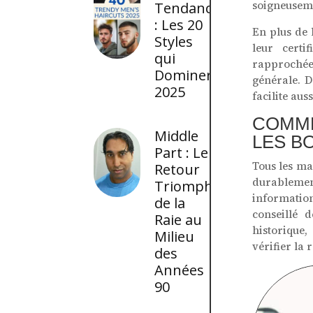
soigneusem
Tendance
: Les 20
En plus de 
Styles
leur certi
qui
rapprochées
Domineront
générale. D
2025
facilite aus
COMME
Middle
LES B
Part : Le
Tous les ma
Retour
durablement
Triomphal
information
de la
conseillé 
Raie au
historique,
Milieu
vérifier la
des
Années
90