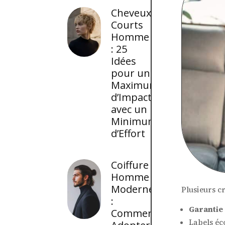
Cheveux
Courts
Homme
: 25
Idées
pour un
Maximum
d’Impact
avec un
Minimum
d’Effort
Coiffure
Homme
Moderne
Plusieurs cr
:
Garantie 
Comment
Labels éc