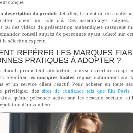
ent conçue.
la
description du produit
détaillée, la mention des matériaux
fication jouent un rôle clé. Des assemblages soignés,
 ou des vidéos de présentation authentiques rassurent sur
emander conseil auprès de personnes ayant acheté sur cet
si la sélection experte.
NT REPÉRER LES MARQUES FIAB
ONNES PRATIQUES À ADOPTER ?
rchands promettent satisfaction, mais seuls certains inspire
. Identifier les
marques fiables
repose notamment sur la
s et un service client réactif. Pour acheter en toute sécu
de privilégier des
sites de confiance tels que Riu Paris
.
 ainsi qu’une présence active sur les réseaux sociaux, ai
 réputation d’un vendeur.