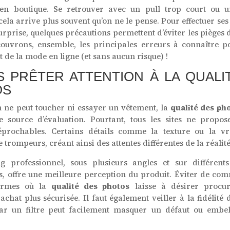
en boutique. Se retrouver avec un pull trop court ou 
cela arrive plus souvent qu’on ne le pense. Pour effectuer ses
rprise, quelques précautions permettent d’éviter les pièges
couvrons, ensemble, les principales erreurs à connaître p
 de la mode en ligne (et sans aucun risque) !
S PRÊTER ATTENTION À LA QUALI
OS
n ne peut toucher ni essayer un vêtement, la
qualité des ph
e source d’évaluation. Pourtant, tous les sites ne propos
réprochables. Certains détails comme la texture ou la vr
 trompeurs, créant ainsi des attentes différentes de la réalité
g professionnel, sous plusieurs angles et sur différents
, offre une meilleure perception du produit. Éviter de co
formes où la
qualité des photos
laisse à désirer procu
achat plus sécurisée. Il faut également veiller à la fidélité 
car un filtre peut facilement masquer un défaut ou embel