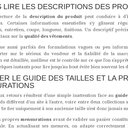
S LIRE LES DESCRIPTIONS DES PR
lecture de la
description du produit
peut conduire à d’
s. Certaines informations essentielles s’y glissent régu
, entretien, coupe, longueur, finitions. Un descriptif préc
ciaux sur la
qualité des vêtements
.
e aussi parfois des formulations vagues ou peu informa
rter sur le sérieux du vendeur et la fiabilité de la mar
 est détaillée, meilleur est le contrôle sur ce que l’on s’apprê
ques instants pour lire jusqu’au bout évite bien souvent les d
R LE GUIDE DES TAILLES ET LA PR
RATIONS
x retours résultent d’une simple inattention face au
guide 
ds diffèrent d’un site à l’autre, voire entre deux collections
Se fier uniquement à son ancienne taille n’est donc jamais suf
s propres
mensurations
avant de valider un panier constit
le. En actualisant ses mesures, on adapte correctement 