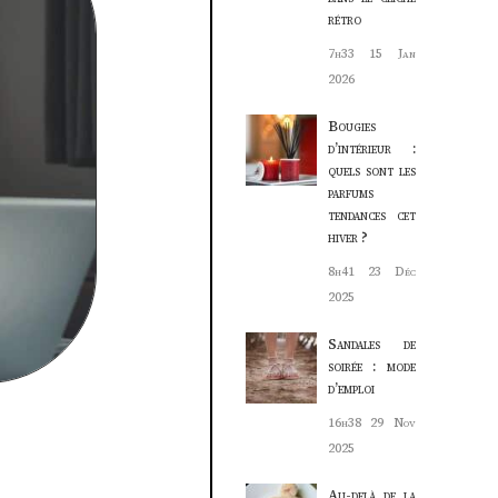
rétro
7h33
15 Jan
2026
Bougies
d’intérieur :
quels sont les
parfums
tendances cet
hiver ?
8h41
23 Déc
2025
Sandales de
soirée : mode
d’emploi
16h38
29 Nov
2025
Au-delà de la