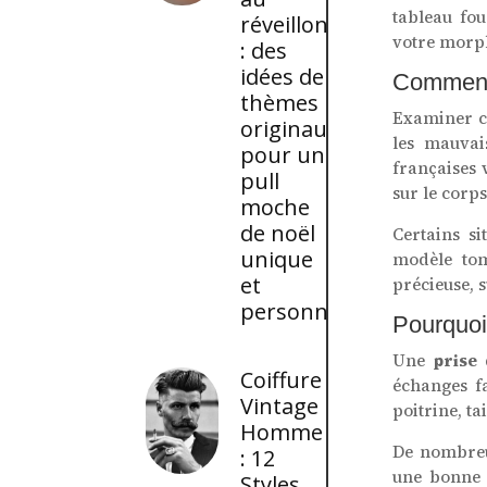
tableau fou
réveillon
votre morp
: des
idées de
Comment b
thèmes
Examiner c
originaux
les mauvais
pour un
françaises 
pull
sur le corps
moche
de noël
Certains si
unique
modèle tom
et
précieuse, 
personnalisé
Pourquoi
Une
prise
Coiffure
échanges fa
Vintage
poitrine, t
Homme
De nombreu
: 12
une bonne a
Styles