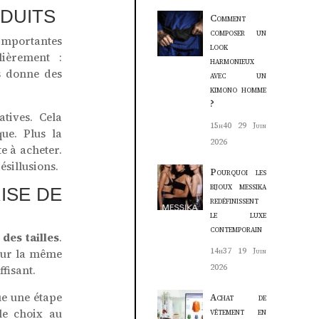
ODUITS
Comment
composer un
importantes
look
lièrement :
harmonieux
is donne des
avec un
kimono homme
?
tives. Cela
15h40
29 Juin
que. Plus la
2026
te à acheter.
ésillusions.
Pourquoi les
bijoux messika
ISE DE
redéfinissent
le luxe
contemporain
des tailles
.
14h37
19 Juin
 sur la même
2026
fisant.
ue une étape
Achat de
vêtement en
le choix au