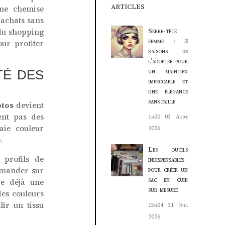
articles
une chemise
 achats sans
 du shopping
Serre-tête
femme : 3
our profiter
raisons de
l’adopter pour
un maintien
TÉ DES
impeccable et
une élégance
sans faille
otos
devient
ent pas des
1h00
03 Août
aie couleur
2026
.
Les outils
 profils de
indispensables
mmander sur
pour créer un
sac en cuir
re déjà une
sur-mesure
des couleurs
lir un tissu
15h04
31 Juil
2026