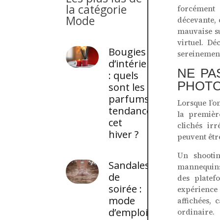
la catégorie
forcément 
Mode
décevante, 
mauvaise su
virtuel. Dé
Bougies
sereinement
d’intérieur
NE PA
: quels
PHOT
sont les
parfums
Lorsque l’o
tendances
la premièr
cet
clichés ir
hiver ?
peuvent être
Un shootin
Sandales
mannequins
de
des plate
soirée :
expérience 
mode
affichées, 
d’emploi
ordinaire.