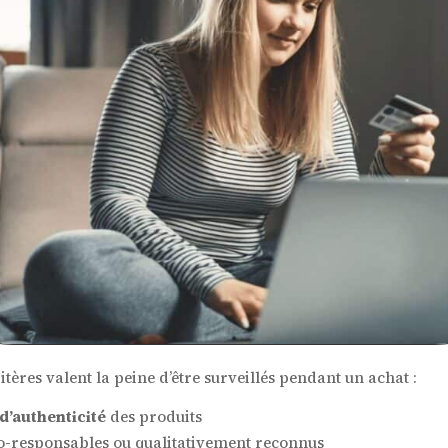
itères valent la peine d’être surveillés pendant un achat :
d’authenticité
des produits
o-responsables ou qualitativement reconnus