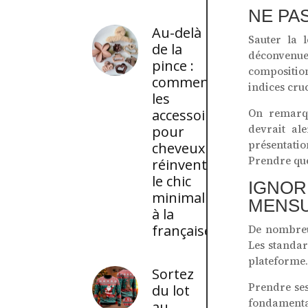
NE PA
Au-delà
Sauter la 
de la
déconvenue
pince :
composition
comment
indices cru
les
accessoires
On remarqu
devrait ale
pour
présentation
cheveux
Prendre quel
réinventent
le chic
IGNORE
minimaliste
MENSU
à la
française
De nombreu
Les standar
plateforme. 
Sortez
Prendre se
du lot
fondamenta
au