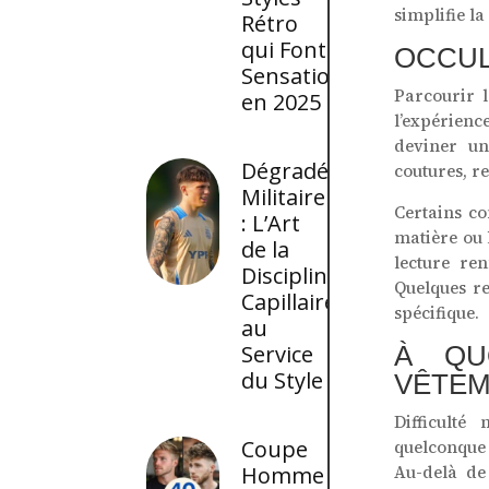
simplifie la
Rétro
qui Font
OCCUL
Sensation
Parcourir 
en 2025
l’expérienc
deviner un
Dégradé
coutures, r
Militaire
Certains co
: L’Art
matière ou 
de la
lecture ren
Discipline
Quelques re
Capillaire
spécifique.
au
Service
À QU
du Style
VÊTEM
Difficulté
Coupe
quelconque 
Homme
Au-delà de 