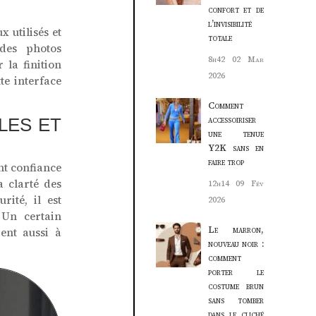
confort et de
l’invisibilité
 utilisés et
totale
 des photos
8h42
02 Mar
 la finition
2026
te interface
Comment
accessoiriser
LES ET
une tenue
Y2K sans en
faire trop
nt confiance
 clarté des
12h14
09 Fév
rité, il est
2026
 Un certain
Le marron,
dent aussi à
nouveau noir :
comment
porter le
costume brun
sans tomber
dans le cliché