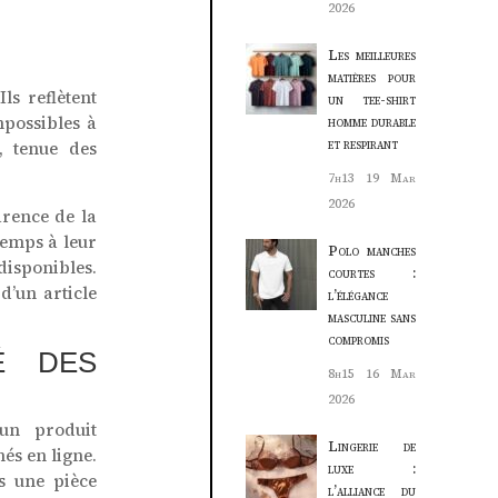
2026
Les meilleures
matières pour
ls reflètent
un tee-shirt
mpossibles à
homme durable
et respirant
, tenue des
7h13
19 Mar
2026
arence de la
temps à leur
Polo manches
disponibles.
courtes :
d’un article
l’élégance
masculine sans
compromis
É DES
8h15
16 Mar
2026
un produit
Lingerie de
és en ligne.
luxe :
rs une pièce
l’alliance du