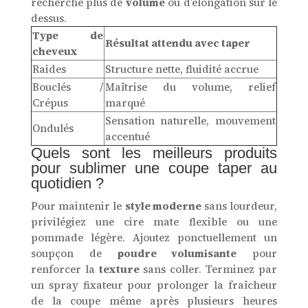
recherche plus de
volume
ou d’élongation sur le
dessus.
Type de
Résultat attendu avec taper
cheveux
Raides
Structure nette, fluidité accrue
Bouclés /
Maîtrise du volume, relief
Crépus
marqué
Sensation naturelle, mouvement
Ondulés
accentué
Quels sont les meilleurs produits
pour sublimer une coupe taper au
quotidien ?
Pour maintenir le
style moderne
sans lourdeur,
privilégiez une cire mate flexible ou une
pommade légère. Ajoutez ponctuellement un
soupçon de
poudre volumisante
pour
renforcer la
texture
sans coller. Terminez par
un spray fixateur pour prolonger la fraîcheur
de la coupe même après plusieurs heures