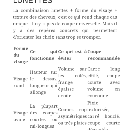
LUNETTES
La combinaison lunettes + forme du visage +
texture des cheveux, c’est ce qui rend chaque cas
unique. Il n’y a pas de coupe universelle. Mais il
y a des repères concrets qui permettent
d’orienter les choix sans trop se tromper.
Forme
Ce qui
Ce qui est à
Coupe
du
fonctionne
éviter
recommandée
visage
Volume sur
Carré long
Hauteur sur
les côtés,
effilé, coupe
Visage
le dessus,
frange
courte avec
rond
longueur qui
épaisse
volume en
allonge
droite
couronne
Pixie
La plupart
Coupes trop
texturisée,
Visage
des coupes
asymétriques
carré bouclé,
ovale
courtes ou
ou très plates
coupe courte
mi-longues
dégradée