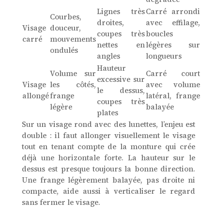
Lignes très
Carré arrondi
Courbes,
droites,
avec effilage,
Visage
douceur,
coupes très
boucles
carré
mouvements
nettes en
légères sur
ondulés
angles
longueurs
Hauteur
Volume sur
Carré court
excessive sur
Visage
les côtés,
avec volume
le dessus,
allongé
frange
latéral, frange
coupes très
légère
balayée
plates
Sur un visage rond avec des lunettes, l’enjeu est
double : il faut allonger visuellement le visage
tout en tenant compte de la monture qui crée
déjà une horizontale forte. La hauteur sur le
dessus est presque toujours la bonne direction.
Une frange légèrement balayée, pas droite ni
compacte, aide aussi à verticaliser le regard
sans fermer le visage.