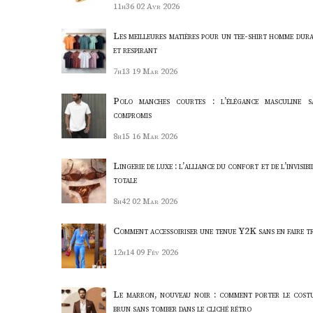
11h36
02 Avr 2026
Les meilleures matières pour un tee-shirt homme dura
et respirant
7h13
19 Mar 2026
Polo manches courtes : l’élégance masculine s
compromis
8h15
16 Mar 2026
Lingerie de luxe : l’alliance du confort et de l’invisibi
totale
8h42
02 Mar 2026
Comment accessoiriser une tenue Y2K sans en faire t
12h14
09 Fév 2026
Le marron, nouveau noir : comment porter le cost
brun sans tomber dans le cliché rétro