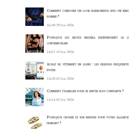
Comment composer un look harmonieux avec un kim
homme ?
15h40
29 Juin 2026
Pourquoi les bijoux messika redéfinissent le l
contemporain
14h37
19 Juin 2026
Achat de vêtement en ligne : les erreurs fréquente
éviter
12h20
02 Juin 2026
Comment s’habiller pour se sentir plus confiante ?
12h14
02 Juin 2026
Pourquoi choisir le sur-mesure pour votre alliance
diamant ?