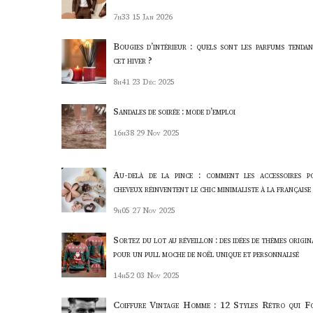
7h33
15 Jan 2026
Bougies d’intérieur : quels sont les parfums tendan
cet hiver ?
8h41
23 Déc 2025
Sandales de soirée : mode d’emploi
16h38
29 Nov 2025
Au-delà de la pince : comment les accessoires p
cheveux réinventent le chic minimaliste à la française
9h05
27 Nov 2025
Sortez du lot au réveillon : des idées de thèmes origi
pour un pull moche de noël unique et personnalisé
14h52
03 Nov 2025
Coiffure Vintage Homme : 12 Styles Rétro qui F