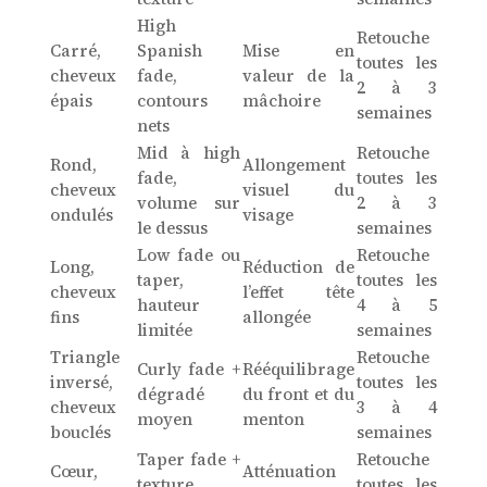
High
Retouche
Carré,
Spanish
Mise en
toutes les
cheveux
fade,
valeur de la
2 à 3
épais
contours
mâchoire
semaines
nets
Mid à high
Retouche
Rond,
Allongement
fade,
toutes les
cheveux
visuel du
volume sur
2 à 3
ondulés
visage
le dessus
semaines
Low fade ou
Retouche
Long,
Réduction de
taper,
toutes les
cheveux
l’effet tête
hauteur
4 à 5
fins
allongée
limitée
semaines
Triangle
Retouche
Curly fade +
Rééquilibrage
inversé,
toutes les
dégradé
du front et du
cheveux
3 à 4
moyen
menton
bouclés
semaines
Taper fade +
Retouche
Cœur,
Atténuation
texture
toutes les