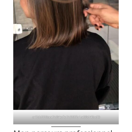
a1bb229aa7c84efe7c397b1a08d43cd0