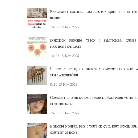
Rangement colliers : astuces pratiques pour éviter 
nœuds
16h06
15 Nov 2025
Infection piercing téton : symptômes, causes
solutions efficaces
16h06
13 Nov 2025
Le secret des bijoux vintage : comment les porter a
style aujourd’hui
8h10
13 Nov 2025
Comment choisir la bague pouce idéale pour votre st
et votre taille
16h06
11 Nov 2025
Piercing nombril prix : tout ce qu’il faut savoir sur 
coûts et options