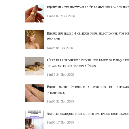
Bijoux en acier inoxydable : l’élégance sans la contra
17h43
07 Mar 2026
Bijoux nuptiaux : 4 critères pour sélectionner vos piè
avec soin
15h26
05 Jan 2026
L’art de la promesse : choisir une bague de fiançaille
des alliances d’exception à Paris
16h59
24 Nov 2025
Bijou amitié éternelle : symboles et inspirati
intemporels
16h06
21 Nov 2025
Astuces pratiques pour ajuster une bague trop grande
16h06
17 Nov 2025