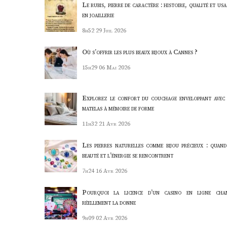
Le rubis, pierre de caractère : histoire, qualité et us
en joaillerie
8h52
29 Juil 2026
Où s’offrir les plus beaux bijoux à Cannes ?
15h29
06 Mai 2026
Explorez le confort du couchage enveloppant avec 
matelas à mémoire de forme
11h32
21 Avr 2026
Les pierres naturelles comme bijou précieux : quand
beauté et l’énergie se rencontrent
7h24
16 Avr 2026
Pourquoi la licence d’un casino en ligne cha
réellement la donne
9h09
02 Avr 2026