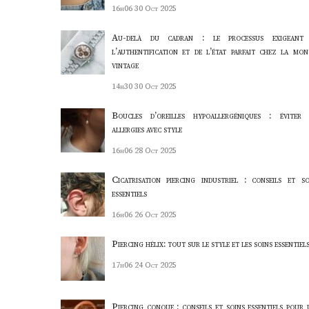
16h06
30 Oct 2025
Au-delà du cadran : le processus exigeant
l’authentification et de l’état parfait chez la mon
vintage
14h30
30 Oct 2025
Boucles d’oreilles hypoallergéniques : éviter 
allergies avec style
16h06
28 Oct 2025
Cicatrisation piercing industriel : conseils et so
essentiels
16h06
26 Oct 2025
Piercing hélix: tout sur le style et les soins essentiel
17h06
24 Oct 2025
Piercing conque : conseils et soins essentiels pour 