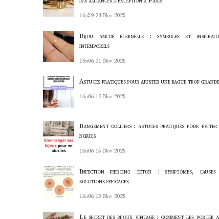
des alliances d’exception à Paris
16h59
24 Nov 2025
Bijou amitié éternelle : symboles et inspirati
intemporels
16h06
21 Nov 2025
Astuces pratiques pour ajuster une bague trop grande
16h06
17 Nov 2025
Rangement colliers : astuces pratiques pour éviter 
nœuds
16h06
15 Nov 2025
Infection piercing téton : symptômes, causes
solutions efficaces
16h06
13 Nov 2025
Le secret des bijoux vintage : comment les porter a