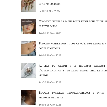
style aujourd’hui
8h10
13 Nov 2025
Comment choisir la bague pouce idéale pour votre st
et votre taille
16h06
11 Nov 2025
Piercing nombril prix : tout ce qu’il faut savoir sur 
coûts et options
16h06
30 Oct 2025
Au-delà du cadran : le processus exigeant
l’authentification et de l’état parfait chez la mon
vintage
14h30
30 Oct 2025
Boucles d’oreilles hypoallergéniques : éviter 
allergies avec style
16h06
28 Oct 2025