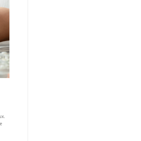
ux.
ce