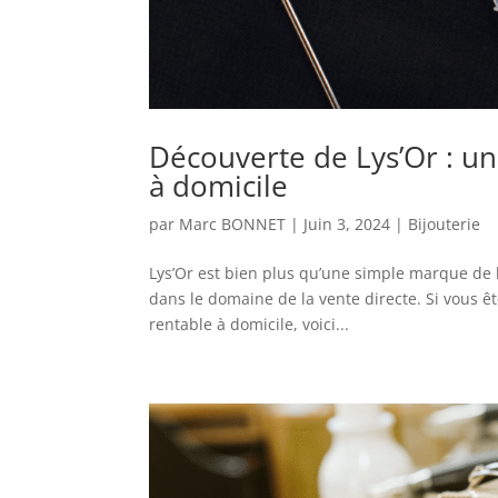
Découverte de Lys’Or : u
à domicile
par
Marc BONNET
|
Juin 3, 2024
|
Bijouterie
Lys’Or est bien plus qu’une simple marque de b
dans le domaine de la vente directe. Si vous ê
rentable à domicile, voici...