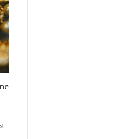
ime
si