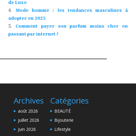
de Luxe
Mode homme : les tendances masculines à
adopter en 2025
Comment payer son parfum moins cher en
passant par internet ?
Archives
Catégories
août 2026
BEAUTÉ
juillet 2026
Bijouterie
juin 2026
Lifestyle