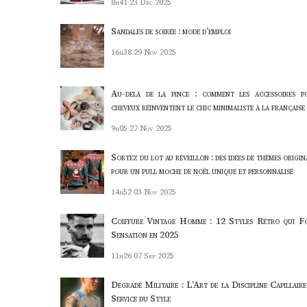
8h41
23 Déc 2025
Sandales de soirée : mode d’emploi
16h38
29 Nov 2025
Au-delà de la pince : comment les accessoires p
cheveux réinventent le chic minimaliste à la française
9h05
27 Nov 2025
Sortez du lot au réveillon : des idées de thèmes origi
pour un pull moche de noël unique et personnalisé
14h52
03 Nov 2025
Coiffure Vintage Homme : 12 Styles Rétro qui F
Sensation en 2025
11h26
07 Sep 2025
Dégradé Militaire : L’Art de la Discipline Capillaire
Service du Style