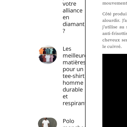
votre
mouvement n
alliance
Côté produit
en
alourdir. J
diamant
j’utilise a
?
anti-frisott
cheveux sen
le cuivré.
Les
meilleures
matières
pour un
tee-shirt
homme
durable
et
respirant
Polo