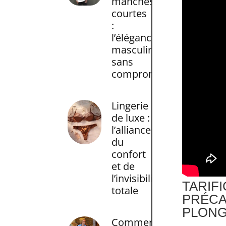
manches
courtes
:
l’élégance
masculine
sans
compromis
Lingerie
de luxe :
l’alliance
du
confort
et de
l’invisibilité
TARI
totale
PRÉC
PLON
Comment