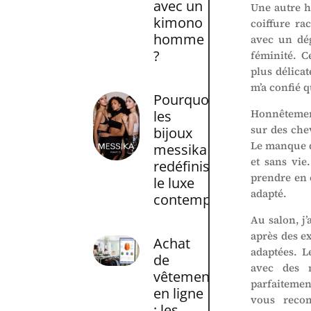
avec un
Une autre h
kimono
coiffure ra
homme
avec un dé
?
féminité. C
plus délicat
m’a confié q
Pourquoi
Honnêtement
les
sur des che
bijoux
Le manque de
messika
et sans vie
redéfinissent
prendre en 
le luxe
adapté.
contemporain
Au salon, j’
après des e
Achat
adaptées. L
de
avec des 
vêtement
parfaitement
en ligne
vous rec
: les