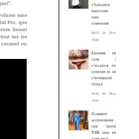
gant”.
l’élégance
masculine
e volume sans
sans
éal Pro, que
compromis
érum lissant
8h15
16 Mar
rtout sur les
2026
e caramel ou
Lingerie de
luxe :
l’alliance du
confort et de
l’invisibilité
totale
8h42
02 Mar
2026
Comment
accessoiriser
une tenue
Y2K sans en
faire trop