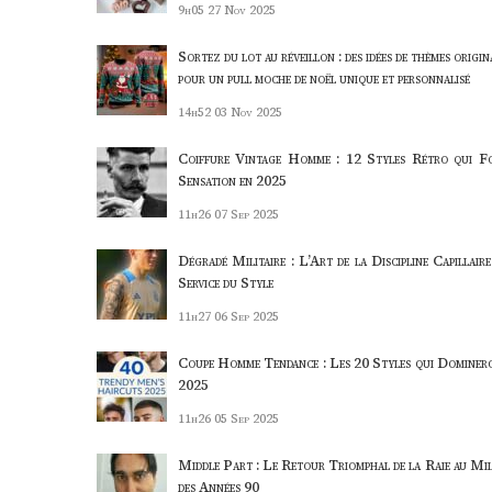
9h05
27 Nov 2025
Sortez du lot au réveillon : des idées de thèmes origi
pour un pull moche de noël unique et personnalisé
14h52
03 Nov 2025
Coiffure Vintage Homme : 12 Styles Rétro qui F
Sensation en 2025
11h26
07 Sep 2025
Dégradé Militaire : L’Art de la Discipline Capillaire
Service du Style
11h27
06 Sep 2025
Coupe Homme Tendance : Les 20 Styles qui Dominer
2025
11h26
05 Sep 2025
Middle Part : Le Retour Triomphal de la Raie au Mil
des Années 90