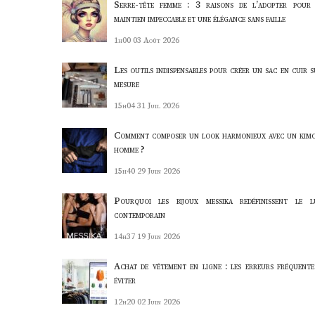
Serre-tête femme : 3 raisons de l’adopter pour
maintien impeccable et une élégance sans faille
1h00
03 Août 2026
Les outils indispensables pour créer un sac en cuir s
mesure
15h04
31 Juil 2026
Comment composer un look harmonieux avec un kim
homme ?
15h40
29 Juin 2026
Pourquoi les bijoux messika redéfinissent le l
contemporain
14h37
19 Juin 2026
Achat de vêtement en ligne : les erreurs fréquente
éviter
12h20
02 Juin 2026