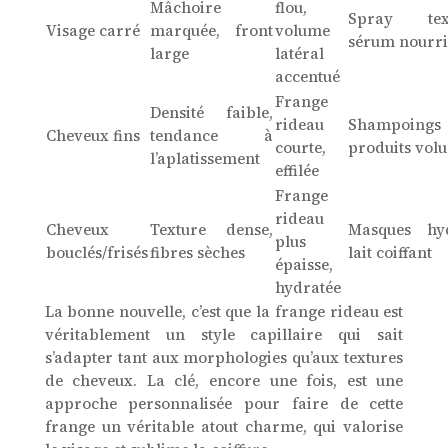
Mâchoire
flou,
Spray text
Visage carré
marquée, front
volume
sérum nourri
large
latéral
accentué
Frange
Densité faible,
rideau
Shampoing
Cheveux fins
tendance à
courte,
produits vol
l’aplatissement
effilée
Frange
rideau
Cheveux
Texture dense,
Masques hyd
plus
bouclés/frisés
fibres sèches
lait coiffant
épaisse,
hydratée
La bonne nouvelle, c’est que la frange rideau est
véritablement un style capillaire qui sait
s’adapter tant aux morphologies qu’aux textures
de cheveux. La clé, encore une fois, est une
approche personnalisée pour faire de cette
frange un véritable atout charme, qui valorise