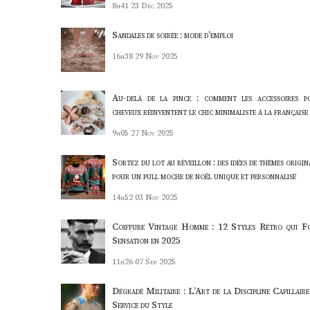
8h41
23 Déc 2025
Sandales de soirée : mode d’emploi
16h38
29 Nov 2025
Au-delà de la pince : comment les accessoires p
cheveux réinventent le chic minimaliste à la française
9h05
27 Nov 2025
Sortez du lot au réveillon : des idées de thèmes origi
pour un pull moche de noël unique et personnalisé
14h52
03 Nov 2025
Coiffure Vintage Homme : 12 Styles Rétro qui F
Sensation en 2025
11h26
07 Sep 2025
Dégradé Militaire : L’Art de la Discipline Capillaire
Service du Style