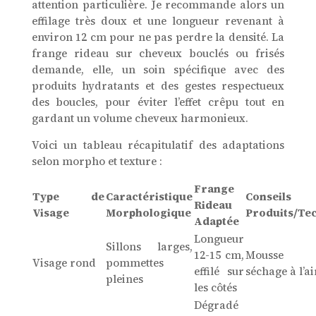
attention particulière. Je recommande alors un
effilage très doux et une longueur revenant à
environ 12 cm pour ne pas perdre la densité. La
frange rideau sur cheveux bouclés ou frisés
demande, elle, un soin spécifique avec des
produits hydratants et des gestes respectueux
des boucles, pour éviter l’effet crêpu tout en
gardant un volume cheveux harmonieux.
Voici un tableau récapitulatif des adaptations
selon morpho et texture :
Frange
Type de
Caractéristique
Conseils
Rideau
Visage
Morphologique
Produits/Te
Adaptée
Longueur
Sillons larges,
12-15 cm,
Mousse l
Visage rond
pommettes
effilé sur
séchage à l’ai
pleines
les côtés
Dégradé