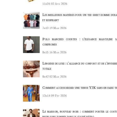
11h36
02 Avr 2026
Les meilleures matières pour un tee-shirt homme dura
et respirant
7h13
19 Mar 2026
Polo manches courtes : l’élégance masculine s
compromis
8h15
16 Mar 2026
Lingerie de luxe : l’alliance du confort et de l’invisibi
totale
8h42
02 Mar 2026
Comment accessoiriser une tenue Y2K sans en faire t
12h14
09 Fév 2026
Le marron, nouveau noir : comment porter le cost
brun sans tomber dans le cliché rétro