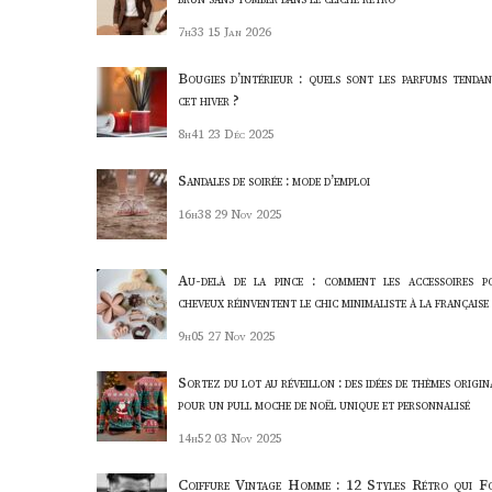
7h33
15 Jan 2026
Bougies d’intérieur : quels sont les parfums tendan
cet hiver ?
8h41
23 Déc 2025
Sandales de soirée : mode d’emploi
16h38
29 Nov 2025
Au-delà de la pince : comment les accessoires p
cheveux réinventent le chic minimaliste à la française
9h05
27 Nov 2025
Sortez du lot au réveillon : des idées de thèmes origi
pour un pull moche de noël unique et personnalisé
14h52
03 Nov 2025
Coiffure Vintage Homme : 12 Styles Rétro qui F