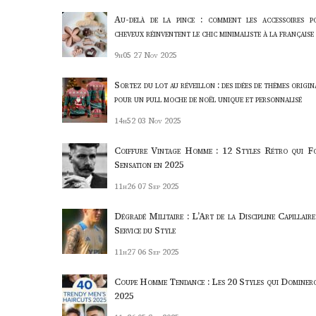
Au-delà de la pince : comment les accessoires p
cheveux réinventent le chic minimaliste à la française
9h05
27 Nov 2025
Sortez du lot au réveillon : des idées de thèmes origi
pour un pull moche de noël unique et personnalisé
14h52
03 Nov 2025
Coiffure Vintage Homme : 12 Styles Rétro qui F
Sensation en 2025
11h26
07 Sep 2025
Dégradé Militaire : L’Art de la Discipline Capillaire
Service du Style
11h27
06 Sep 2025
Coupe Homme Tendance : Les 20 Styles qui Dominer
2025