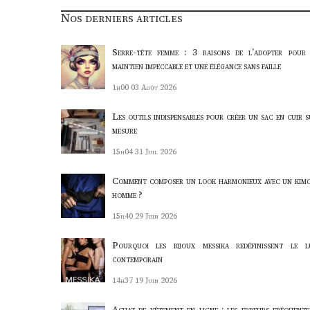
Nos derniers articles
Serre-tête femme : 3 raisons de l’adopter pour
maintien impeccable et une élégance sans faille
1h00
03 Août 2026
Les outils indispensables pour créer un sac en cuir s
mesure
15h04
31 Juil 2026
Comment composer un look harmonieux avec un kim
homme ?
15h40
29 Juin 2026
Pourquoi les bijoux messika redéfinissent le l
contemporain
14h37
19 Juin 2026
Achat de vêtement en ligne : les erreurs fréquente