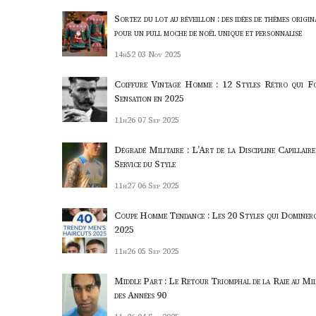
Sortez du lot au réveillon : des idées de thèmes origi
pour un pull moche de noël unique et personnalisé
14h52
03 Nov 2025
Coiffure Vintage Homme : 12 Styles Rétro qui F
Sensation en 2025
11h26
07 Sep 2025
Dégradé Militaire : L’Art de la Discipline Capillaire
Service du Style
11h27
06 Sep 2025
Coupe Homme Tendance : Les 20 Styles qui Dominer
2025
11h26
05 Sep 2025
Middle Part : Le Retour Triomphal de la Raie au Mil
des Années 90