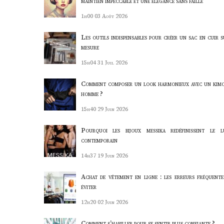
maintien impeccable et une élégance sans faille
1h00
03 Août 2026
Les outils indispensables pour créer un sac en cuir s
mesure
15h04
31 Juil 2026
Comment composer un look harmonieux avec un kim
homme ?
15h40
29 Juin 2026
Pourquoi les bijoux messika redéfinissent le l
contemporain
14h37
19 Juin 2026
Achat de vêtement en ligne : les erreurs fréquente
éviter
12h20
02 Juin 2026
Comment s’habiller pour se sentir plus confiante ?