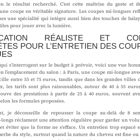
n le résultat recherché. C’est cette maîtrise du geste et d
une coupe en véritable signature. Les coupes mi-longues refl
es une spécialité qui intègre aussi bien des touches de bala
iles pour jouer avec la lumière.
FICATION RÉALISTE ET CON
TES POUR L’ENTRETIEN DES COUP
UES
 qui s’interrogent sur le budget à prévoir, voici une vue honn
on l’emplacement du salon : à Paris, une coupe mi-longue ave
cille entre 55 et 75 euros, tandis que dans les grandes ville
, les tarifs sont plus raisonnables, autour de 40 à 55 euros
trouve des prestations à partir de 25 à 40 euros, souvent ave
selon les formules proposées.
t, je déconseille de repousser la coupe au-delà de 8 sem
longs réclament une attention régulière pour garder un vo
 et éviter que la forme ne s’efface. Un entretien trop espacé 
perbe du style, surtout quand la nature du cheveu est fine ou 