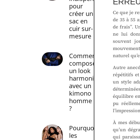
ERREU
pour
Ce que je re
créer un
de 35 à 55 a
sac en
de frais”. 
cuir sur-
ne lui don
mesure
souvent jo
mouvement s
Comment
naturel qu’e
composer
Autre anecd
un look
répétitifs 
harmonieux
un style ad
avec un
déterminées
kimono
équilibre e
homme
pu réelleme
?
l’impressio
À mes début
Pourquoi
qu’un dégrad
les
qui paraissa