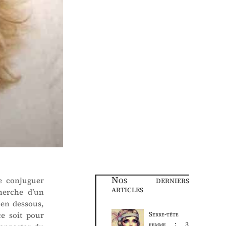
Nos derniers
e conjuguer
articles
cherche d’un
 en dessous,
ce soit pour
Serre-tête
femme : 3