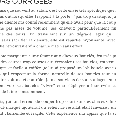
RS CORRIGÉES
marque souvent au salon, c’est cette envie très spécifique que
ns ont lorsqu’elles frappent à la porte : “pas trop drastique, 
Une cliente m’a confié récemment qu’elle avait peur que la cou
ne pas assez de volume, ses cheveux particulièrement fin
ué des tours. En travaillant sur un dégradé léger qui 
ans sacrifier la densité, elle est repartie rayonnante, av
lle retrouvait enfin chaque matin sans effort.
ote marquante : une femme aux cheveux bouclés, frustrée pa
et des coupes trop courtes qui écrasaient ses boucles, est ve
apté et facile à coiffer. Je lui ai proposé un lob bouclé avec
 qui respectent la forme naturelle de ses boucles tout e
ntre volume et contrôle. Je me souviens de son soulagement 
nt voir ses boucles “vivre” et se déployer à leur rythme
n de lutter constamment.
s, j’ai fait l’erreur de couper trop court sur des cheveux fin
é marqué ajouterait du relief. Le résultat était l’inverse : u
it clairsemée et fragile. Cette expérience m’a appris que la s