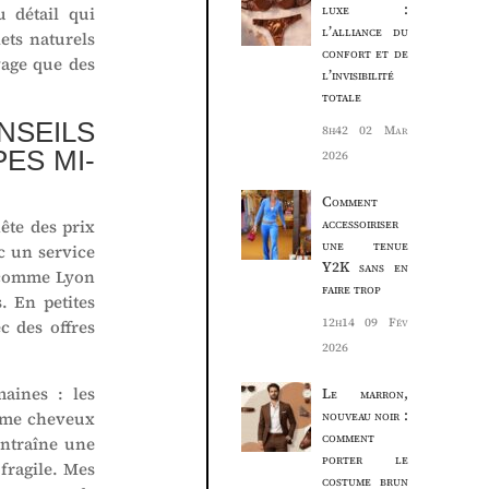
luxe :
u détail qui
l’alliance du
ets naturels
confort et de
yage que des
l’invisibilité
totale
SEILS
8h42
02 Mar
ES MI-
2026
Comment
accessoiriser
ête des prix
une tenue
c un service
Y2K sans en
s comme Lyon
faire trop
. En petites
12h14
09 Fév
c des offres
2026
aines : les
Le marron,
nouveau noir :
lume cheveux
comment
entraîne une
porter le
fragile. Mes
costume brun