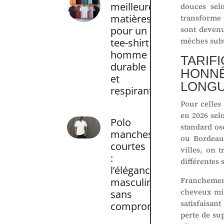
meilleures
douces selo
matières
transforme 
pour un
sont devenu
mèches subt
tee-shirt
homme
TARI
durable
HONNÊ
et
LONG
respirant
Pour celles
en 2026 sel
Polo
standard os
manches
ou Bordeaux
courtes
villes, on 
:
différentes 
l’élégance
Franchemen
masculine
cheveux mi-
sans
satisfaisant
compromis
perte de su