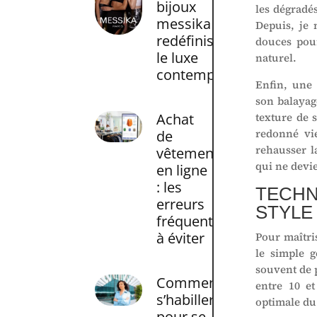
bijoux
les dégradés
messika
Depuis, je 
redéfinissent
douces pou
le luxe
naturel.
contemporain
Enfin, une 
son balayage
Achat
texture de 
redonné vie
de
rehausser l
vêtement
qui ne devi
en ligne
: les
TECHN
erreurs
STYLE
fréquentes
à éviter
Pour maîtri
le simple g
souvent de 
Comment
entre 10 et
s’habiller
optimale du
pour se