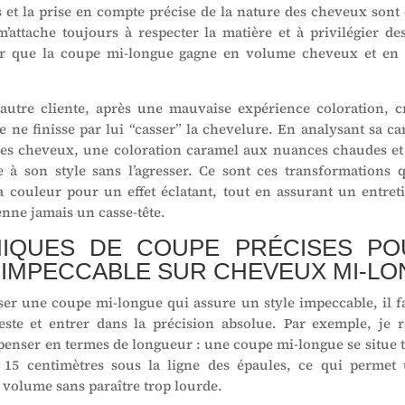
 et la prise en compte précise de la nature des cheveux sont e
m’attache toujours à respecter la matière et à privilégier des
r que la coupe mi-longue gagne en volume cheveux et e
autre cliente, après une mauvaise expérience coloration, c
 ne finisse par lui “casser” la chevelure. En analysant sa car
ses cheveux, une coloration caramel aux nuances chaudes e
 à son style sans l’agresser. Ce sont ces transformations q
a couleur pour un effet éclatant, tout en assurant un entre
enne jamais un casse-tête.
IQUES DE COUPE PRÉCISES P
 IMPECCABLE SUR CHEVEUX MI-L
ser une coupe mi-longue qui assure un style impeccable, il f
este et entrer dans la précision absolue. Par exemple, j
penser en termes de longueur : une coupe mi-longue se situe
 15 centimètres sous la ligne des épaules, ce qui permet
 volume sans paraître trop lourde.