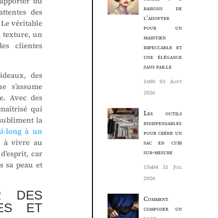
 apporter du
raisons de
ttentes des
l’adopter
Le véritable
pour un
a texture, un
maintien
es clientes
impeccable et
une élégance
sans faille
rideaux, des
1h00
03 Août
ue s’assume
2026
e. Avec des
maîtrisé qui
Les outils
subliment la
indispensables
mi-long à un
pour créer un
e à vivre au
sac en cuir
sur-mesure
d’esprit, car
s sa peau et
15h04
31 Juil
2026
R DES
Comment
ES ET
composer un