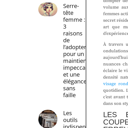
dompter des
Serre-
volume aux
tête
femmes acti
femme :
secret résid
3
art que ma
raisons
d’expérience
de
À travers u
l’adopter
ondulation
pour un
aujourd’hu
maintien
nuances cha
impeccable
éclaire le v
et une
densité nat
élégance
visage ron
sans
quotidien. L
faille
c’est avant
dans son sty
Les
LES 
outils
COUP
indispensables