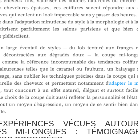
 cheveux fins, valoriser des boucles naturelles ou encore
 chevelures épaisses, ces coiffures savent répondre aux a
ves qui veulent un look impeccable sans y passer des heures. 
e dans l’adaptation minutieuse du style à la morphologie et à l
îtrisent parfaitement les salons parisiens et que bien d
 plébiscitent.
n large éventail de styles — du lob texturé aux franges 
s décontractées aux dégradés doux — la coupe mi-long
i comme la référence incontournable des tendances coiffur
leureuses telles que le caramel ou l’auburn, un balayage 
isage, sans oublier les techniques précises dans la coupe qui 
urelle des cheveux et permettent notamment d’
adapter le 
d
, tout concourt à un effet naturel, élégant et surtout facil
e choix de la coupe doit aussi refléter la personnalité et l’état 
 tout un moyen d’expression, un moyen de se sentir bien dan
le.
EXPÉRIENCES VÉCUES AUTOU
ES MI-LONGUES : TÉMOIGNAG