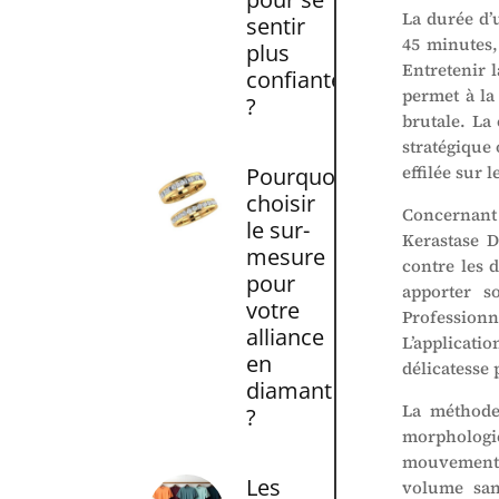
La durée d’
sentir
45 minutes,
plus
Entretenir l
confiante
permet à la
?
brutale. La
stratégique 
effilée sur 
Pourquoi
choisir
Concernant 
le sur-
Kerastase D
mesure
contre les d
pour
apporter s
votre
Profession
alliance
L’applicati
en
délicatesse 
diamant
La méthode 
?
morphologie
mouvement.
Les
volume san