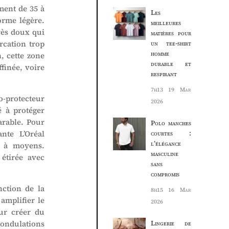
ment de 35 à
Les
orme légère.
meilleures
rès doux qui
matières pour
rcation trop
un tee-shirt
homme
, cette zone
durable et
ffinée, voire
respirant
7h13
19 Mar
o-protecteur
2026
é à protéger
arable. Pour
Polo manches
nte L’Oréal
courtes :
l’élégance
s à moyens.
masculine
 étirée avec
sans
compromis
nction de la
8h15
16 Mar
amplifier le
2026
ur créer du
ondulations
Lingerie de