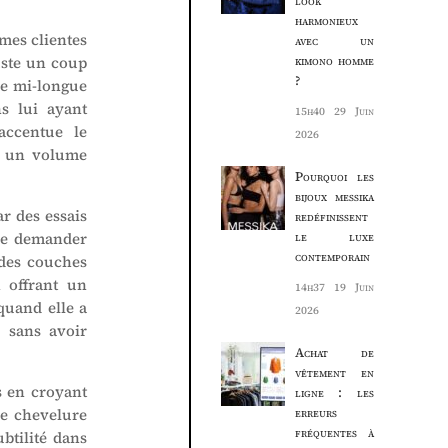
look
harmonieux
 mes clientes
avec un
juste un coup
kimono homme
?
pe mi-longue
s lui ayant
15h40
29 Juin
accentue le
2026
ec un volume
Pourquoi les
bijoux messika
r des essais
redéfinissent
nue demander
le luxe
contemporain
 des couches
n offrant un
14h37
19 Juin
quand elle a
2026
, sans avoir
Achat de
vêtement en
s en croyant
ligne : les
ne chevelure
erreurs
fréquentes à
ubtilité dans