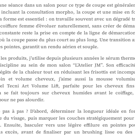
une séance dans un salon pour ce type de coupe est générale
 incluant la consultation morpho, la coupe et une mise en f
a forme est essentiel : on travaille souvent avec un dégradé t
 coiffure femme d’évoluer naturellement, sans créer de déma
 constante reste la prise en compte de la ligne de démarcation
où la coupe passe du plus court au plus long. Une transition a
les pointes, garantit un rendu aérien et souple.
les produits, j’utilise depuis plusieurs années le sérum therm
iscipline au sein de mon salon “L’Atelier JM”. Son efficacit
égâts de la chaleur tout en réduisant les frisottis est incomp
oin et volume cheveux, j’aime aussi la mousse volumisa
nel Tecni Art Volume Lift, parfaite pour les cheveux fin
on se fait toujours sur cheveux humides avant le coiffage,
pour ne pas alourdir.
pas à pas ? D’abord, déterminer la longueur idéale en fo
 du visage, puis marquer les couches stratégiquement pour 
 Ensuite, basculer vers une légère effilure en pointes po
s excès, avant de finaliser par un brushing lisse ou des 