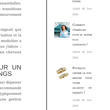
éviter
ssentielles.
 transitions
12h20
02 Juin
n mouvement
2026
Comment
raignait que
s’habiller
nation et la
pour se sentir
plus
t modulées a
confiante ?
ue j’adore :
tien cheveux
12h14
02 Juin
2026
OUR UN
Pourquoi
ONGS
choisir le sur-
mesure pour
aut dépasser
votre
e recommande
alliance en
diamant ?
 typiquement
 une gestion
11h36
02 Avr
2026