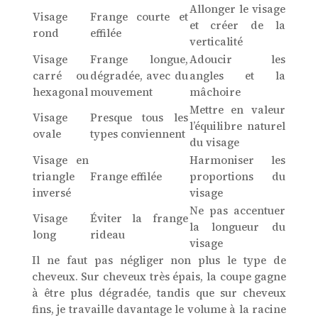
Allonger le visage
Visage
Frange courte et
et créer de la
rond
effilée
verticalité
Visage
Frange longue,
Adoucir les
carré ou
dégradée, avec du
angles et la
hexagonal
mouvement
mâchoire
Mettre en valeur
Visage
Presque tous les
l’équilibre naturel
ovale
types conviennent
du visage
Visage en
Harmoniser les
triangle
Frange effilée
proportions du
inversé
visage
Ne pas accentuer
Visage
Éviter la frange
la longueur du
long
rideau
visage
Il ne faut pas négliger non plus le type de
cheveux. Sur cheveux très épais, la coupe gagne
à être plus dégradée, tandis que sur cheveux
fins, je travaille davantage le volume à la racine